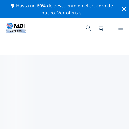
🚢 Hasta un 60% de descuento en el crucero de
buceo.
Ver ofertas
LAS MEJORES ACTIVIDADES DE
CONSERVACIÓN CERCA DE
ROMA
Descubre las actividades de conservación cerca de
Roma con la ayuda de los filtros de arriba o con el
mapa interactivo.