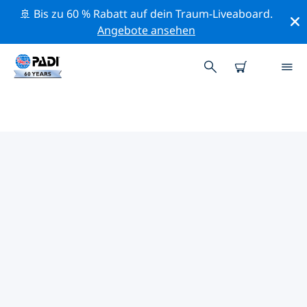
🚢 Bis zu 60 % Rabatt auf dein Traum-Liveaboard.
Angebote ansehen
DIE BESTEN
NATURSCHUTZAKTIVITÄTEN
PHILIPPINEN
Mithilfe der Filter und der interaktiven Karte kannst du
die Naturschutzaktivitäten im Umkreis von Philippinen
erkunden.