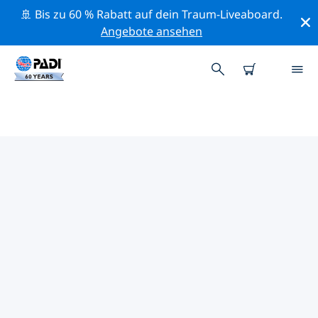
🚢 Bis zu 60 % Rabatt auf dein Traum-Liveaboard.
Angebote ansehen
DIE BESTEN
NATURSCHUTZAKTIVITÄTEN
ANDALUSIEN
Mithilfe der Filter und der interaktiven Karte kannst du
die Naturschutzaktivitäten im Umkreis von Andalusien
erkunden.