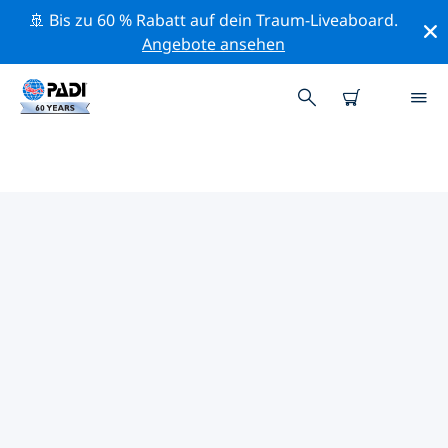
🚢 Bis zu 60 % Rabatt auf dein Traum-Liveaboard.
Angebote ansehen
DIE BESTEN
NATURSCHUTZAKTIVITÄTEN
FLORIDA KEYS
Mithilfe der Filter und der interaktiven Karte kannst du
die Naturschutzaktivitäten im Umkreis von Florida
Keys erkunden.