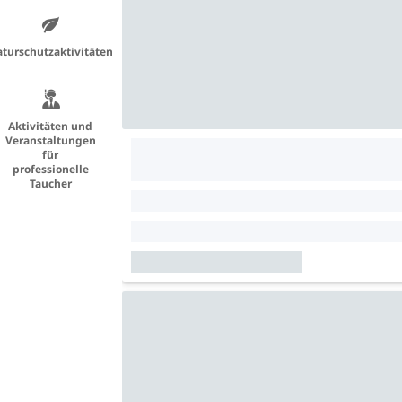
turschutzaktivitäten
Aktivitäten und
Veranstaltungen
für
professionelle
Taucher