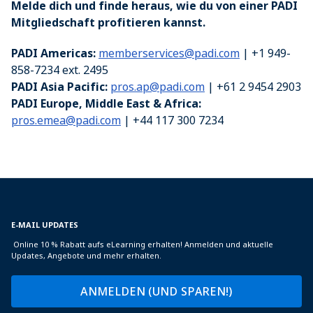
Melde dich und finde heraus, wie du von einer PADI
Mitgliedschaft profitieren kannst.
PADI Americas:
memberservices@padi.com
| +1 949-
858-7234 ext. 2495
PADI Asia Pacific:
pros.ap@padi.com
| +61 2 9454 2903
PADI Europe, Middle East & Africa:
pros.emea@padi.com
| +44 117 300 7234
E-MAIL UPDATES
Online 10 % Rabatt aufs eLearning erhalten! Anmelden und aktuelle
Updates, Angebote und mehr erhalten.
ANMELDEN (UND SPAREN!)