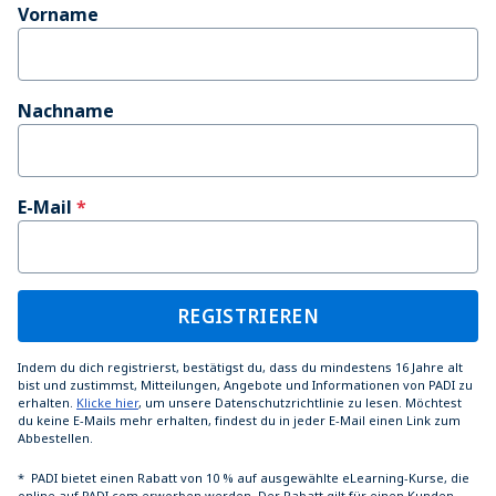
Vorname
Nachname
E-Mail
REGISTRIEREN
Indem du dich registrierst, bestätigst du, dass du mindestens 16 Jahre alt
bist und zustimmst, Mitteilungen, Angebote und Informationen von PADI zu
erhalten.
Klicke hier
, um unsere Datenschutzrichtlinie zu lesen. Möchtest
du keine E-Mails mehr erhalten, findest du in jeder E-Mail einen Link zum
Abbestellen.
*
PADI bietet einen Rabatt von 10 % auf ausgewählte eLearning-Kurse, die
online auf PADI.com erworben werden. Der Rabatt gilt für einen Kunden.