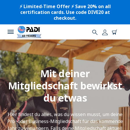
⚡️ Limited-Time Offer ⚡️ Save 20% on all
certification cards. Use code DIVE20 at
checkout.
Mit deiner
Mitgliedschaft bewirkst
du etwas
Hier findest du alles, was du wissen musst, um deine
Pro- oder Business-Mitgliedschaft für das kommende
Jahr zu verlängern. Falls deine Mitgliedschaft aktuell