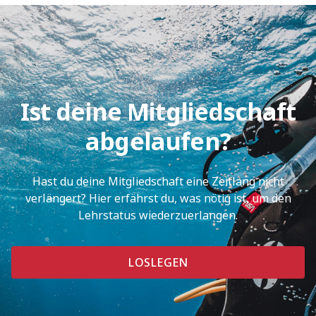
Ist deine Mitgliedschaft
abgelaufen?
Hast du deine Mitgliedschaft eine Zeitlang nicht
verlängert? Hier erfährst du, was nötig ist, um den
Lehrstatus wiederzuerlangen.
LOSLEGEN