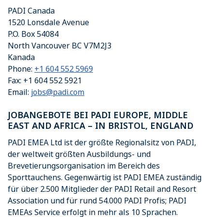
PADI Canada
1520 Lonsdale Avenue
P.O. Box 54084
North Vancouver
BC
V7M2J3
Kanada
Phone:
+1 604 552 5969
Fax:
+1 604 552 5921
Email:
jobs@padi.com
JOBANGEBOTE BEI PADI EUROPE, MIDDLE
EAST AND AFRICA – IN BRISTOL, ENGLAND
PADI EMEA Ltd ist der größte Regionalsitz von PADI,
der weltweit größten Ausbildungs- und
Brevetierungsorganisation im Bereich des
Sporttauchens. Gegenwärtig ist PADI EMEA zuständig
für über 2.500 Mitglieder der PADI Retail and Resort
Association und für rund 54.000 PADI Profis; PADI
EMEAs Service erfolgt in mehr als 10 Sprachen.