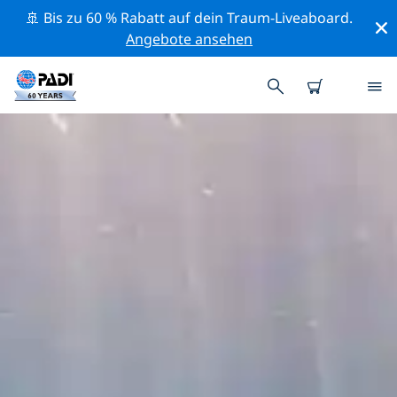
🚢 Bis zu 60 % Rabatt auf dein Traum-Liveaboard.
Angebote ansehen