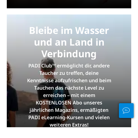
Bleibe im Wasser
und an Land in
Verbindung
PADI Club™ ermöglicht dir, andere
Taucher zu treffen, deine
Kenntnisse aufzufrischen und beim
Tauchen das nächste Level zu
erreichen – mit einem
KOSTENLOSEN Abo unseres
jährlichen Magazins, ermäßigten
PADI eLearning-Kursen und vielen
weiteren Extras!