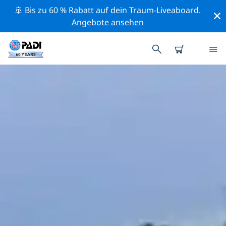
🚢 Bis zu 60 % Rabatt auf dein Traum-Liveaboard.
Angebote ansehen