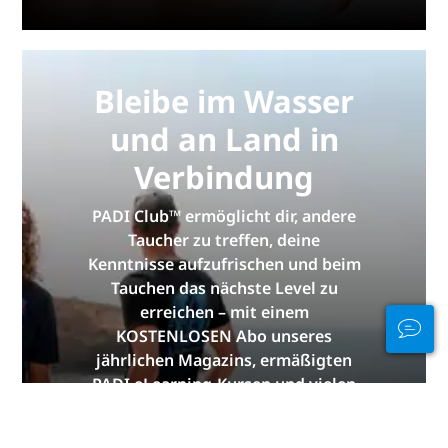
Bleibe im Wasser
und an Land in
Verbindung
PADI Club™ ermöglicht dir, andere
Taucher zu treffen, deine
Kenntnisse aufzufrischen und beim
Tauchen das nächste Level zu
erreichen – mit einem
KOSTENLOSEN Abo unseres
jährlichen Magazins, ermäßigten
PADI eLearning-Kursen und vielen
weiteren Extras!