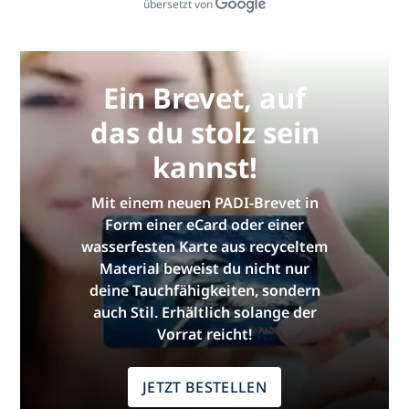
übersetzt von
Ein Brevet, auf
das du stolz sein
kannst!
Mit einem neuen PADI-Brevet in
Form einer eCard oder einer
wasserfesten Karte aus recyceltem
Material beweist du nicht nur
deine Tauchfähigkeiten, sondern
auch Stil. Erhältlich solange der
Vorrat reicht!
JETZT BESTELLEN