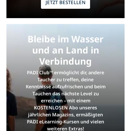
JETZT BESTELLEN
Bleibe im Wasser
und an Land in
Verbindung
PADI Club™ ermöglicht dir, andere
Taucher zu treffen, deine
Kenntnisse aufzufrischen und beim
Tauchen das nächste Level zu
erreichen – mit einem
KOSTENLOSEN Abo unseres
jährlichen Magazins, ermäßigten
PADI eLearning-Kursen und vielen
weiteren Extras!