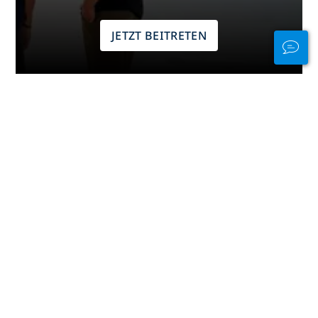
JETZT BEITRETEN
Danke von PADI
Die Informationen auf dieser Seite wurden von den
folgenden PADI-Mitglieder beigesteuert:
Jomar
Tuayon (PADI Pro)
,
Liquid Dive Dumaguete
,
Atlantis
Dive Resort Dumaguete
.
Haftungsausschluss
Werbung
Taucherlebnisse nach Kontinent