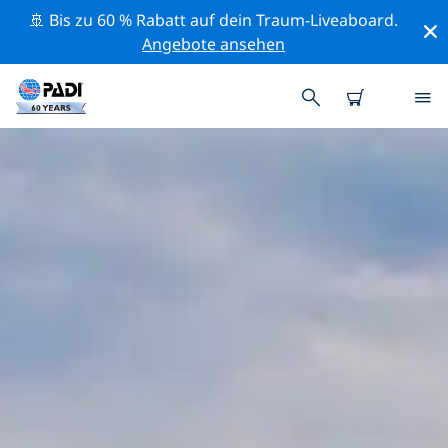
🚢 Bis zu 60 % Rabatt auf dein Traum-Liveaboard.
Angebote ansehen