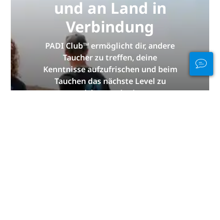
und an Land in
Verbindung
PADI Club™ ermöglicht dir, andere
Taucher zu treffen, deine
Kenntnisse aufzufrischen und beim
Tauchen das nächste Level zu
erreichen – mit einem
KOSTENLOSEN Abo unseres
jährlichen Magazins, ermäßigten
PADI eLearning-Kursen und vielen
weiteren Extras!
JETZT BEITRETEN