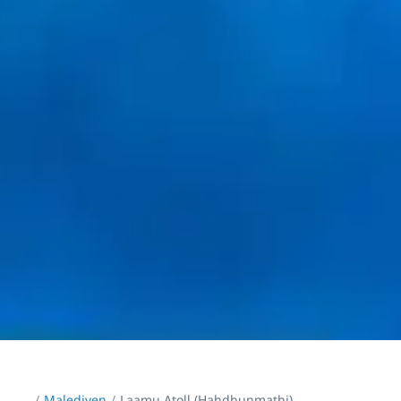
...
/
Malediven
Laamu Atoll (Hahdhunmathi)