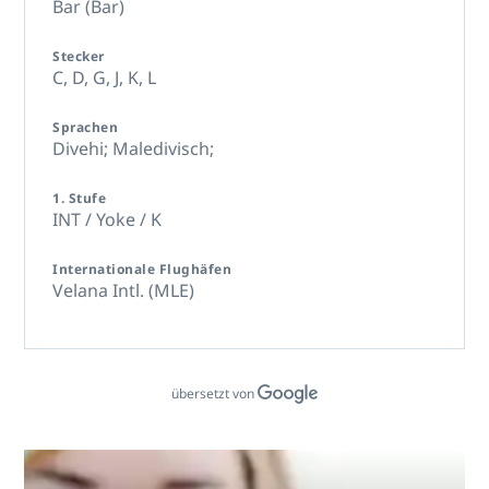
Bar (Bar)
Stecker
C,
D,
G,
J,
K,
L
Sprachen
Divehi; Maledivisch;
1. Stufe
INT / Yoke / K
Internationale Flughäfen
Velana Intl. (MLE)
übersetzt von