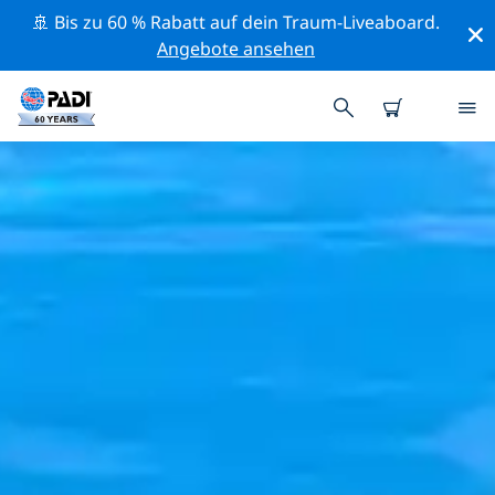
🚢 Bis zu 60 % Rabatt auf dein Traum-Liveaboard.
Angebote ansehen