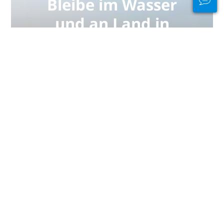
Bleibe im Wasser
und an Land in
Verbindung
PADI Club™ ermöglicht dir, andere
Taucher zu treffen, deine
Kenntnisse aufzufrischen und beim
Tauchen das nächste Level zu
erreichen – mit einem
KOSTENLOSEN Abo unseres
jährlichen Magazins, ermäßigten
PADI eLearning-Kursen und vielen
weiteren Extras!
JETZT BEITRETEN