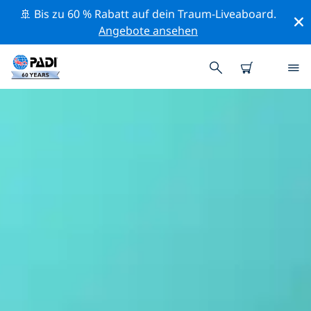
🚢 Bis zu 60 % Rabatt auf dein Traum-Liveaboard.
Angebote ansehen