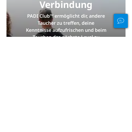
Verbindung
PADI Club™ ermöglicht dir, andere
Taucher zu treffen, deine
Kenntnisse aufzufrischen und beim
Tauchen das nächste Level zu
erreichen – mit einem
KOSTENLOSEN Abo unseres
jährlichen Magazins, ermäßigten
PADI eLearning-Kursen und vielen
weiteren Extras!
JETZT BEITRETEN
Danke von PADI