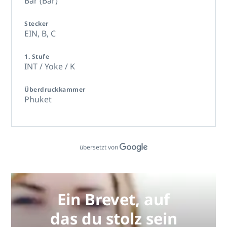
Bar (Bar)
Stecker
EIN,
B,
C
1. Stufe
INT / Yoke / K
Überdruckkammer
Phuket
übersetzt von
Ein Brevet, auf
das du stolz sein