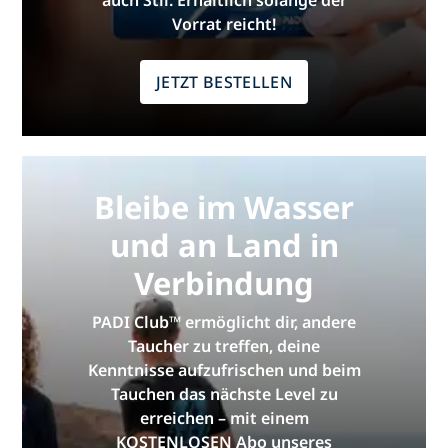
auch Stil. Erhältlich solange der
Vorrat reicht!
JETZT BESTELLEN
Bleibe im Wasser
und an Land in
Verbindung
PADI Club™ ermöglicht dir, andere
Taucher zu treffen, deine
Kenntnisse aufzufrischen und beim
Tauchen das nächste Level zu
erreichen – mit einem
KOSTENLOSEN Abo unseres