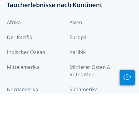
Taucherlebnisse nach Kontinent
Afrika
Asien
Der Pazifik
Europa
Indischer Ozean
Karibik
Mittelamerika
Mittlerer Osten &
Rotes Meer
Nordamerika
Südamerika
Ziele auf der ganzen Welt
North Macedonia
Aegypten und das