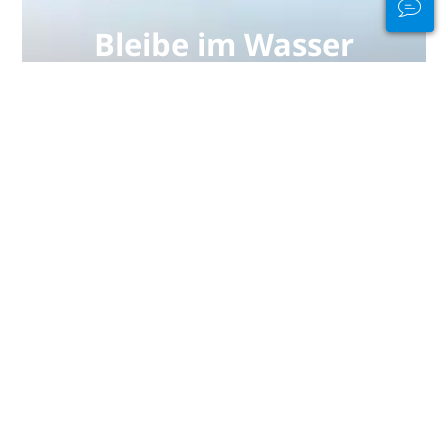
Bleibe im Wasser
und an Land in
Verbindung
PADI Club™ ermöglicht dir, andere
Taucher zu treffen, deine
Kenntnisse aufzufrischen und beim
Tauchen das nächste Level zu
erreichen – mit einem
KOSTENLOSEN Abo unseres
jährlichen Magazins, ermäßigten
PADI eLearning-Kursen und vielen
weiteren Extras!
JETZT BEITRETEN