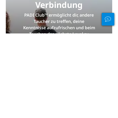
Verbindung
PADI Club™ ermöglicht dir, andere
Taucher zu treffen, deine
Kenntnisse aufzufrischen und beim
Tauchen das nächste Level zu
erreichen – mit einem
KOSTENLOSEN Abo unseres
jährlichen Magazins, ermäßigten
PADI eLearning-Kursen und vielen
weiteren Extras!
JETZT BEITRETEN
Danke von PADI