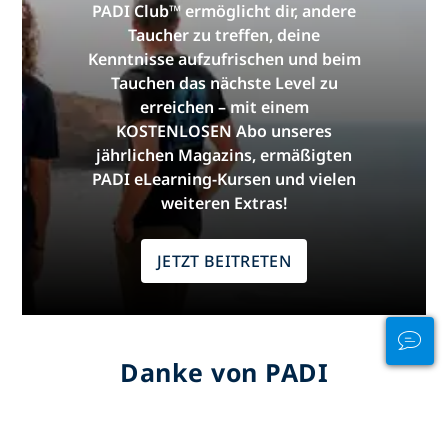
PADI Club™ ermöglicht dir, andere
Taucher zu treffen, deine
Kenntnisse aufzufrischen und beim
Tauchen das nächste Level zu
erreichen – mit einem
KOSTENLOSEN Abo unseres
jährlichen Magazins, ermäßigten
PADI eLearning-Kursen und vielen
weiteren Extras!
JETZT BEITRETEN
Danke von PADI
Die Informationen auf dieser Seite wurden von den
folgenden PADI-Mitglieder beigesteuert:
Ocean