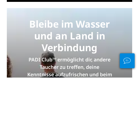
Bleibe im Wasser
und an Land in
Verbindung
PADI Club™ ermöglicht dir, andere
Taucher zu treffen, deine
Kenntnisse aufzufrischen und beim
Tauchen das nächste Level zu
erreichen – mit einem
KOSTENLOSEN Abo unseres
jährlichen Magazins, ermäßigten
PADI eLearning-Kursen und vielen
weiteren Extras!
JETZT BEITRETEN