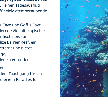
nur einen Tagesausflug
t für viele atemberaubende
's Caye und Goff's Caye
llernde Vielfalt tropischer
enfische bis zum
ize Barrier Reef, ein
ntfernt und bietet
nge,
len zu erkunden.
der
edem Tauchgang für ein
zu einem Paradies für