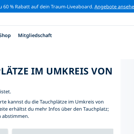
zu 60 % Rabatt auf dein Traum-Liveaboard.
Angebote anseh
Shop
Mitgliedschaft
PLÄTZE IM UMKREIS VON
istet.
Karte kannst du die Tauchplätze im Umkreis von
eite erhältst du mehr Infos über den Tauchplatz;
hn abstimmen.