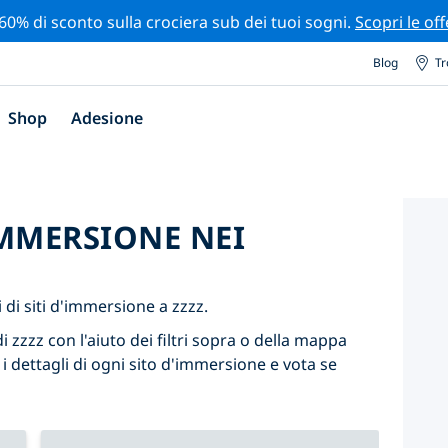
 60% di sconto sulla crociera sub dei tuoi sogni.
Scopri le off
Blog
Tr
Shop
Adesione
'IMMERSIONE NEI
di siti d'immersione a zzzz.
i zzzz con l'aiuto dei filtri sopra o della mappa
 i dettagli di ogni sito d'immersione e vota se