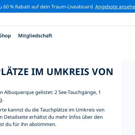
zu 60 % Rabatt auf dein Traum-Liveaboard.
Angebote anseh
Shop
Mitgliedschaft
PLÄTZE IM UMKREIS VON
n Albuquerque gelistet: 2 See-Tauchgänge, 1
g.
Karte kannst du die Tauchplätze im Umkreis von
 Detailseite erhältst du mehr Infos über den
nst du für ihn abstimmen.