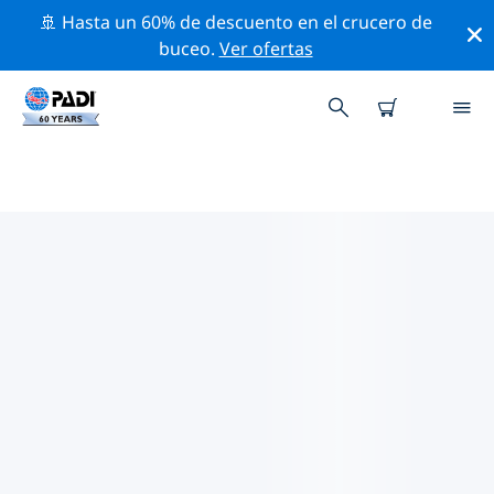
🚢 Hasta un 60% de descuento en el crucero de
buceo.
Ver ofertas
LOS MEJORES SITIOS DE BUCEO
CERCA DE ALBUQUERQUE
Actualmente, hay 2 sitios de buceo publicados cerca
de Albuquerque, de los cuales 2 son Lago inmersiones,
1 es Pared inmersión y 1 es Pecio inmersión.
Explora los sitios de buceo cercanos a Albuquerque
con la ayuda de los filtros de arriba o el mapa
interactivo. También puedes echar un vistazo a la
página de información de cada sitio de buceo y emitir
tu voto si ya los has visitado.