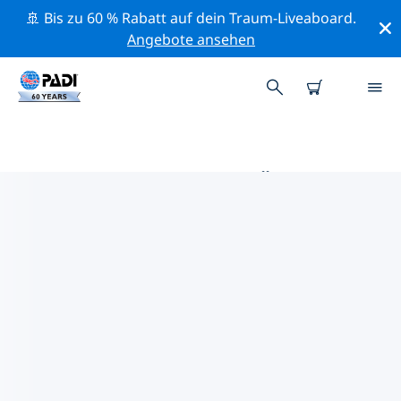
🚢 Bis zu 60 % Rabatt auf dein Traum-Liveaboard.
Angebote ansehen
DIE BESTEN TAUCHPLÄTZE IM
UMKREIS VON YEOSU
Derzeit sind keine Tauchplätze Yeosu gelistet.
Mithilfe der Filter und der interaktiven Karte kannst du
die Tauchplätze im Umkreis von Yeosu erkunden. Auf
der jeweiligen Detailseite erhältst du mehr Infos über
den Tauchplatz; wenn er dir bekannt ist, kannst du für
ihn abstimmen.