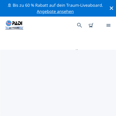
🚢 Bis zu 60 % Rabatt auf dein Traum-Liveaboard.
Angebote ansehen
DIE BESTEN TAUCHPLÄTZE IM
UMKREIS VON GIJÓN
Derzeit sind keine Tauchplätze Gijón gelistet.
Mithilfe der Filter und der interaktiven Karte kannst du
die Tauchplätze im Umkreis von Gijón erkunden. Auf
der jeweiligen Detailseite erhältst du mehr Infos über
den Tauchplatz; wenn er dir bekannt ist, kannst du für
ihn abstimmen.