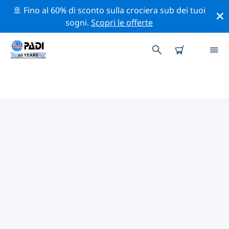
🚢 Fino al 60% di sconto sulla crociera sub dei tuoi
sogni.
Scopri le offerte
I MIGLIORI SITI D'IMMERSIONE
NEI DINTORNI DI GIJÓN
Al momento non sono presenti inserzioni di siti
d'immersione Gijón.
Esplora il sito d'immersione nei dintorni di Gijón con
l'aiuto dei filtri sopra o della mappa interattiva.
Controlla anche la pagina con i dettagli di ogni sito
d'immersione e vota se conosci il sito.