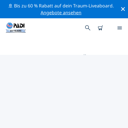
🚢 Bis zu 60 % Rabatt auf dein Traum-Liveaboard.
Angebote ansehen
DIE BESTEN TAUCHPLÄTZE IM
UMKREIS VON PROVINZ
CÓRDOBA
Derzeit sind keine Tauchplätze Provinz Córdoba
gelistet.
Mithilfe der Filter und der interaktiven Karte kannst du
die Tauchplätze im Umkreis von Provinz Córdoba
erkunden. Auf der jeweiligen Detailseite erhältst du
mehr Infos über den Tauchplatz; wenn er dir bekannt
ist, kannst du für ihn abstimmen.