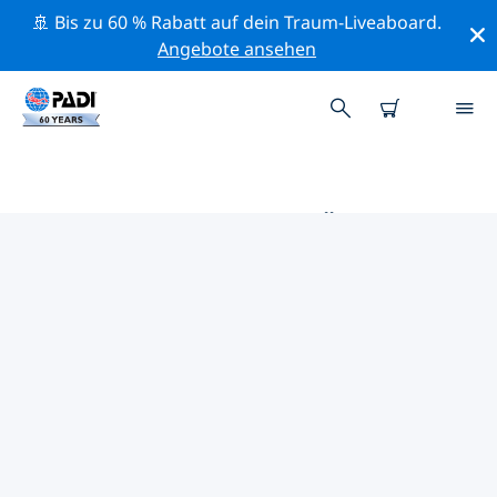
🚢 Bis zu 60 % Rabatt auf dein Traum-Liveaboard.
Angebote ansehen
DIE BESTEN TAUCHPLÄTZE IM
UMKREIS VON BRESLAU
Derzeit sind 3 Tauchplätze im Umkreis von Breslau
gelistet: 2 See-Tauchgänge und 1 Wrack-Tauchgang.
Mithilfe der Filter und der interaktiven Karte kannst du
die Tauchplätze im Umkreis von Breslau erkunden. Auf
der jeweiligen Detailseite erhältst du mehr Infos über
den Tauchplatz; wenn er dir bekannt ist, kannst du für
ihn abstimmen.