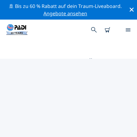
🚢 Bis zu 60 % Rabatt auf dein Traum-Liveaboard.
Angebote ansehen
DIE BESTEN TAUCHPLÄTZE IM
UMKREIS VON PERNAMBUCO
Derzeit sind 18 Tauchplätze im Umkreis von
Pernambuco gelistet: 16 Riff-Tauchgänge, 8 Strömung-
Tauchgänge und 3 Wand-Tauchgänge.
Mithilfe der Filter und der interaktiven Karte kannst du
die Tauchplätze im Umkreis von Pernambuco
erkunden. Auf der jeweiligen Detailseite erhältst du
mehr Infos über den Tauchplatz; wenn er dir bekannt
ist, kannst du für ihn abstimmen.