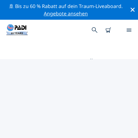
🚢 Bis zu 60 % Rabatt auf dein Traum-Liveaboard.
Angebote ansehen
DIE BESTEN TAUCHPLÄTZE IM
UMKREIS VON ZUTPHEN
Derzeit ist 1 Tauchplatz im Umkreis von Zutphen
gelistet: 1 See-Tauchgang, 1 Sandboden-Tauchgang
und 1 Wrack-Tauchgang.
Mithilfe der Filter und der interaktiven Karte kannst du
die Tauchplätze im Umkreis von Zutphen erkunden.
Auf der jeweiligen Detailseite erhältst du mehr Infos
über den Tauchplatz; wenn er dir bekannt ist, kannst
du für ihn abstimmen.