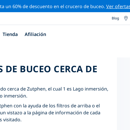
ta un 60% de descuento en el crucero de buceo.
Ver oferta
Blog
Tienda
Afiliación
S DE BUCEO CERCA DE
ado cerca de Zutphen, el cual 1 es Lago inmersión,
io inmersión.
phen con la ayuda de los filtros de arriba o el
un vistazo a la página de información de cada
s visitado.