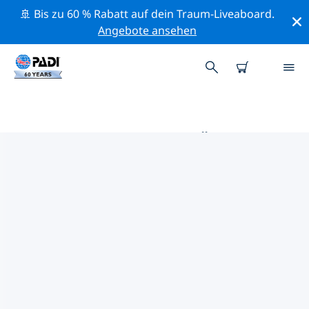
🚢 Bis zu 60 % Rabatt auf dein Traum-Liveaboard.
Angebote ansehen
DIE BESTEN TAUCHPLÄTZE IM
UMKREIS VON MONTANA
Derzeit sind 3 Tauchplätze im Umkreis von Montana
gelistet: 3 Strand-Tauchgänge, 3 Sandboden-
Tauchgänge und 2 Archäologische Stätte-Tauchgänge.
Mithilfe der Filter und der interaktiven Karte kannst du
die Tauchplätze im Umkreis von Montana erkunden.
Auf der jeweiligen Detailseite erhältst du mehr Infos
über den Tauchplatz; wenn er dir bekannt ist, kannst
du für ihn abstimmen.