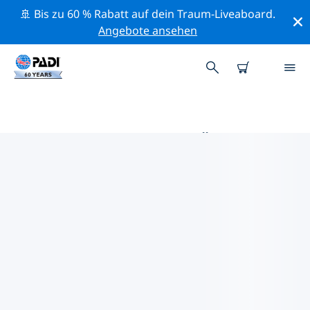
🚢 Bis zu 60 % Rabatt auf dein Traum-Liveaboard.
Angebote ansehen
DIE BESTEN TAUCHPLÄTZE IM
UMKREIS VON EDMONTON
Derzeit sind keine Tauchplätze Edmonton gelistet.
Mithilfe der Filter und der interaktiven Karte kannst du
die Tauchplätze im Umkreis von Edmonton erkunden.
Auf der jeweiligen Detailseite erhältst du mehr Infos
über den Tauchplatz; wenn er dir bekannt ist, kannst
du für ihn abstimmen.