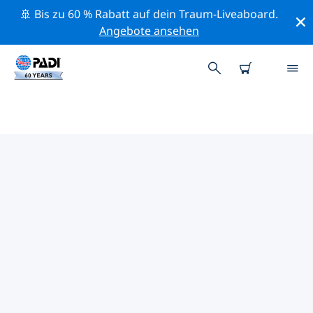
🚢 Bis zu 60 % Rabatt auf dein Traum-Liveaboard.
Angebote ansehen
PADI-TAUCHSHOPS EDMONTON
Mithilfe der Filter oben und der interaktiven Karte
findest du schnell einen PADI-Tauchshop Edmonton,
der deinen Bedürfnissen entspricht. Alle unsere
Tauchcenter Edmonton bieten hervorragendes
Training, viele unterhaltsame Aktivitäten und halten
sich an die strengen Qualitätsstandards von PADI.