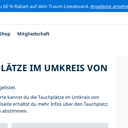
zu 60 % Rabatt auf dein Traum-Liveaboard.
Angebote anseh
Shop
Mitgliedschaft
PLÄTZE IM UMKREIS VON
elistet.
Karte kannst du die Tauchplätze im Umkreis von
lseite erhältst du mehr Infos über den Tauchplatz;
hn abstimmen.