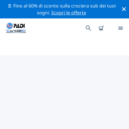
🚢 Fino al 60% di sconto sulla crociera sub dei tuoi
sogni.
Scopri le offerte
I MIGLIORI SITI D'IMMERSIONE
NEI DINTORNI DI YEMEN
Al momento non sono presenti inserzioni di siti
d'immersione in Yemen.
Esplora il sito d'immersione nei dintorni di Yemen con
l'aiuto dei filtri sopra o della mappa interattiva.
Controlla anche la pagina con i dettagli di ogni sito
d'immersione e vota se conosci il sito.