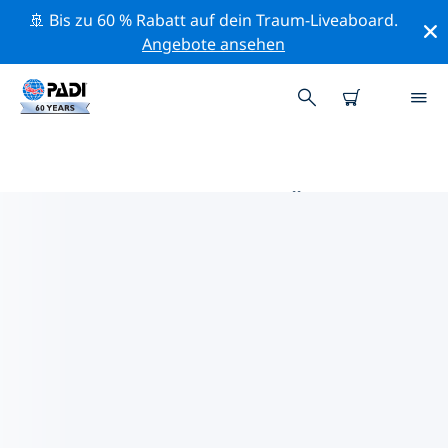
🚢 Bis zu 60 % Rabatt auf dein Traum-Liveaboard.
Angebote ansehen
DIE BESTEN TAUCHPLÄTZE IM
UMKREIS VON JAMAIKA
Derzeit sind 10 Tauchplätze im Umkreis von Jamaika
gelistet: 7 Riff-Tauchgänge, 5 Wand-Tauchgänge und 1
Höhle-Tauchgang.
Mithilfe der Filter und der interaktiven Karte kannst du
die Tauchplätze im Umkreis von Jamaika erkunden. Auf
der jeweiligen Detailseite erhältst du mehr Infos über
den Tauchplatz; wenn er dir bekannt ist, kannst du für
ihn abstimmen.