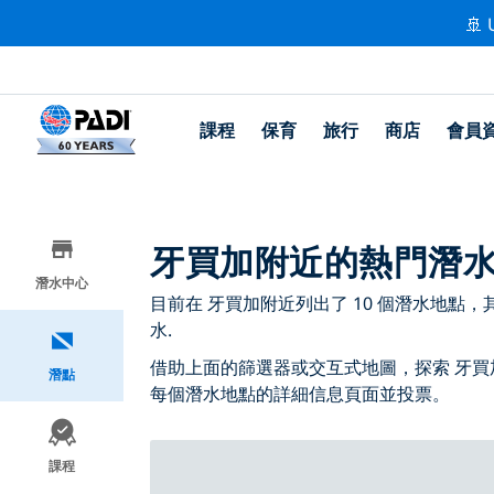
🚢 
課程
保育
旅行
商店
會員
牙買加附近的熱門潛
潛水中心
目前在 牙買加附近列出了 10 個潛水地點，其中 7
水.
借助上面的篩選器或交互式地圖，探索 牙買
潛點
每個潛水地點的詳細信息頁面並投票。
課程