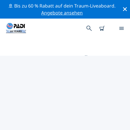
🚢 Bis zu 60 % Rabatt auf dein Traum-Liveaboard.
Angebote ansehen
DIE BESTEN TAUCHPLÄTZE IM
UMKREIS VON EUROPA
Mithilfe der Filter und der interaktiven Karte kannst du
die Tauchplätze im Umkreis von Europa erkunden. Auf
der jeweiligen Detailseite erhältst du mehr Infos über
den Tauchplatz; wenn er dir bekannt ist, kannst du für
ihn abstimmen.