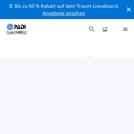
🚢 Bis zu 60 % Rabatt auf dein Traum-Liveaboard.
Angebote ansehen
DIE BESTEN TAUCHPLÄTZE IM
UMKREIS VON SAN CRISTOBAL
Derzeit sind 10 Tauchplätze im Umkreis von San
Cristobal gelistet: 6 Ozean-Tauchgänge, 5 Sandboden-
Tauchgänge und 4 Wand-Tauchgänge.
Mithilfe der Filter und der interaktiven Karte kannst du
die Tauchplätze im Umkreis von San Cristobal
erkunden. Auf der jeweiligen Detailseite erhältst du
mehr Infos über den Tauchplatz; wenn er dir bekannt
ist, kannst du für ihn abstimmen.