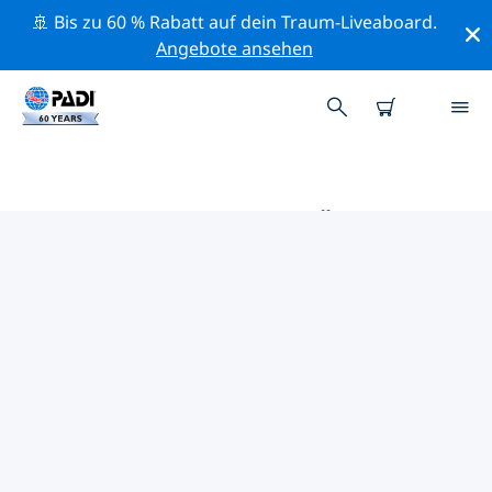
🚢 Bis zu 60 % Rabatt auf dein Traum-Liveaboard.
Angebote ansehen
DIE BESTEN TAUCHPLÄTZE IM
UMKREIS VON ZIBO
Derzeit sind keine Tauchplätze Zibo gelistet.
Mithilfe der Filter und der interaktiven Karte kannst du
die Tauchplätze im Umkreis von Zibo erkunden. Auf
der jeweiligen Detailseite erhältst du mehr Infos über
den Tauchplatz; wenn er dir bekannt ist, kannst du für
ihn abstimmen.