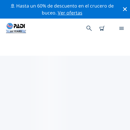
🚢 Hasta un 60% de descuento en el crucero de
buceo.
Ver ofertas
LOS MEJORES SITIOS DE BUCEO
CERCA DE ZIBO
Actualmente no hay sitios de buceo publicados Zibo.
Explora los sitios de buceo cercanos a Zibo con la
ayuda de los filtros de arriba o el mapa interactivo.
También puedes echar un vistazo a la página de
información de cada sitio de buceo y emitir tu voto si
ya los has visitado.