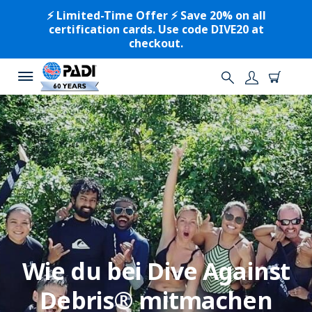
⚡️ Limited-Time Offer ⚡️ Save 20% on all
certification cards. Use code DIVE20 at
checkout.
Wie du bei Dive Against
Debris® mitmachen