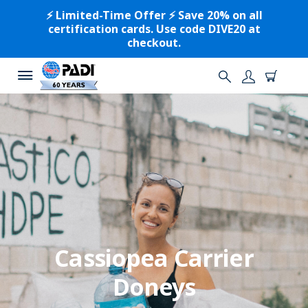
⚡️ Limited-Time Offer ⚡️ Save 20% on all
certification cards. Use code DIVE20 at
checkout.
Cassiopea Carrier
Doneys