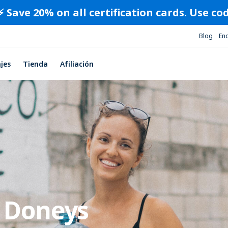
⚡️ Save 20% on all certification cards. Use c
Blog
En
ajes
Tienda
Afiliación
r Doneys