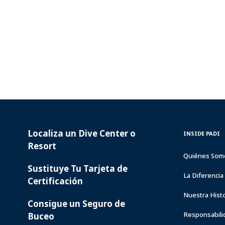
Localiza un Dive Center o
PADI
INSIDE
INSIDE PADI
SERVICES
PADI
Resort
Quiénes Som
Sustituye Tu Tarjeta de
La Diferenci
Certificación
Nuestra Histo
Consigue un Seguro de
Responsabili
Buceo