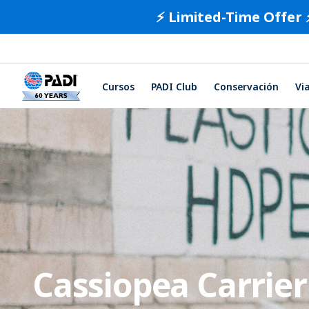
⚡️ Limited-Time Offer 
Cursos
PADI Club
Conservación
Vi
Cassiopea Carrie