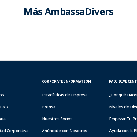
Más AmbassaDivers
CORPORATE
PADI
CORPORATE INFORMATION
PADI DIVE CEN
INFORMATION
DIVE
CENTER
os
Estadísticas de Empresa
¿Por qué Hace
&
RESORTS
a PADI
Prensa
Niveles de Div
ria
Nuestros Socios
Empezar Tu Pr
dad Corporativa
Anúnciate con Nosotros
Ayuda con la P