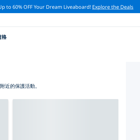
Up to 60% OFF Your Dream Liveaboard!
Explore the Deals
資格
 附近的保護活動。