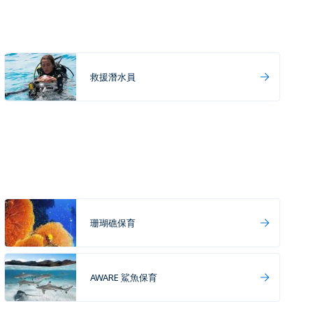
救援潛水員
珊瑚礁保育
AWARE 鯊魚保育