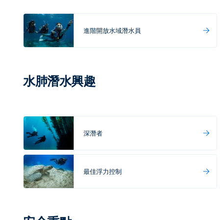
進階開放水域潛水員
水肺潛水興趣
深潛者
最佳浮力控制