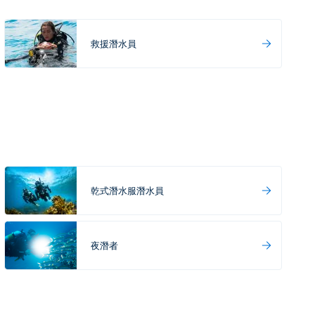
救援潛水員
乾式潛水服潛水員
夜潛者