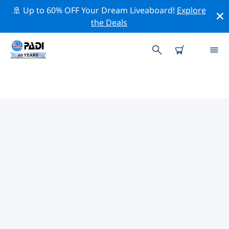
🚢 Up to 60% OFF Your Dream Liveaboard!
Explore
the Deals
您附近的熱門潛水地點
目前沒有列出 在你附近的潛水地點。
借助上面的篩選器或交互式地圖，探索 哥倫布 點附近的潛
水點。如果您知道該站點，還可以查看每個潛水地點的詳細
信息頁面並投票。